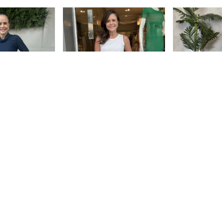
ria com Barra
Calça Alfaiatar
+5
uccino
Italiana - Verd
Calça Jogger
R$199,90
R$189,90
uros
3
x
de
R$66,63
sem ju
3
x
de
R$63,30
sem juros
ix
R$189,91
com
P
R$180,41
com
Pix
Comprar