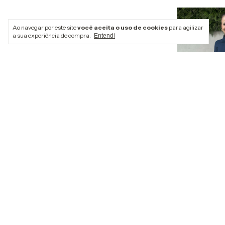
Ao navegar por este site
você aceita o uso de cookies
para agilizar
a sua experiência de compra.
Entendi
Calça Alfaiata
Italiana - Cap
R$199,90
3
x
de
R$66,63
sem j
R$189,91
com
P
Comprar