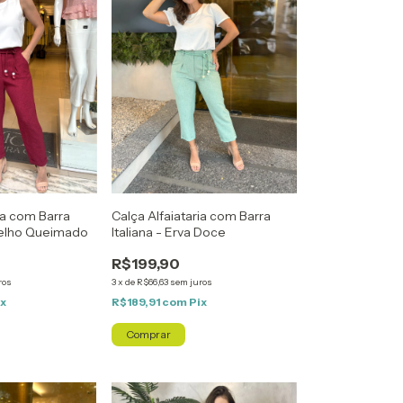
ia com Barra
Calça Alfaiataria com Barra
melho Queimado
Italiana - Erva Doce
R$199,90
ros
3
x
de
R$66,63
sem juros
ix
R$189,91
com
Pix
Comprar