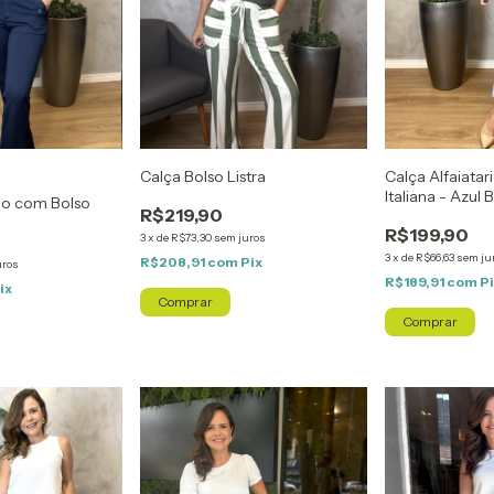
Calça Alfaiatar
Calça Bolso Listra
Italiana - Azul
ho com Bolso
R$219,90
R$199,90
3
x
de
R$73,30
sem juros
3
x
de
R$66,63
sem ju
R$208,91
com
Pix
uros
R$189,91
com
P
ix
Comprar
Comprar