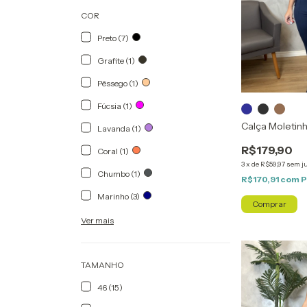
COR
Preto (7)
Grafite (1)
Pêssego (1)
Fúcsia (1)
Calça Moletin
Lavanda (1)
R$179,90
Coral (1)
3
x
de
R$59,97
sem j
Chumbo (1)
R$170,91
com
P
Marinho (3)
Comprar
Ver mais
TAMANHO
46 (15)