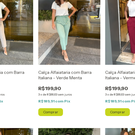
Calça Alfaiatar
ria com Barra
Calça Alfaiataria com Barra
Italiana - Ver
Italiana - Verde Menta
R$199,90
R$199,90
3
x
de
R$66,63
sem ju
uros
3
x
de
R$66,63
sem juros
R$189,91
com
P
ix
R$189,91
com
Pix
Comprar
Comprar