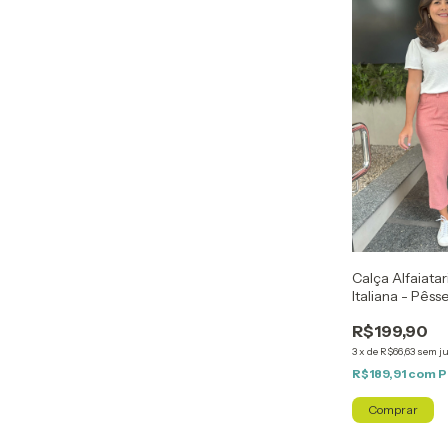
Calça Alfaiata
Italiana - Pês
R$199,90
3
x
de
R$66,63
sem j
R$189,91
com
P
Comprar