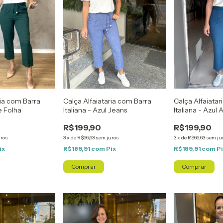
ria com Barra
Calça Alfaiataria com Barra
Calça Alfaiatar
e Folha
Italiana - Azul Jeans
Italiana - Azul A
R$199,90
R$199,90
uros
3
x
de
R$66,63
sem juros
3
x
de
R$66,63
sem ju
ix
R$189,91
com
Pix
R$189,91
com
P
Comprar
Comprar