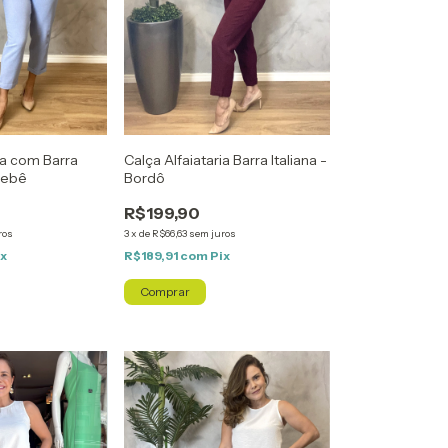
ia com Barra
Calça Alfaiataria Barra Italiana -
 Bebê
Bordô
R$199,90
ros
3
x
de
R$66,63
sem juros
ix
R$189,91
com
Pix
Comprar