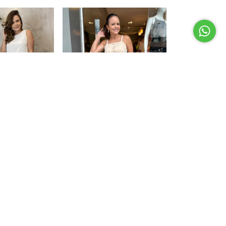
ia com Barra
+12
e Eucalipto
Calça Alfaiataria Tradicional
R$199,90
ros
3
x
de
R$66,63
sem juros
ix
R$189,91
com
Pix