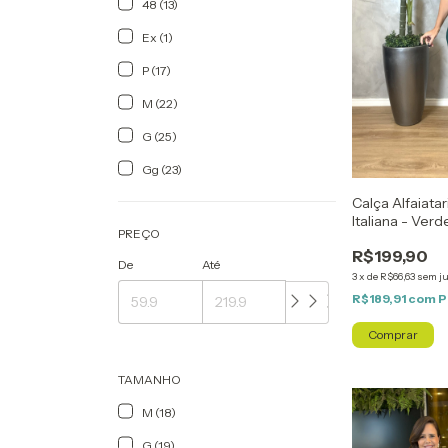
48 (13)
Ex (1)
P (17)
M (22)
G (25)
Gg (23)
Calça Alfaiata
Italiana - Verd
PREÇO
R$199,90
De
Até
3
x
de
R$66,63
sem j
R$189,91
com
P
Comprar
TAMANHO
M (18)
G (19)