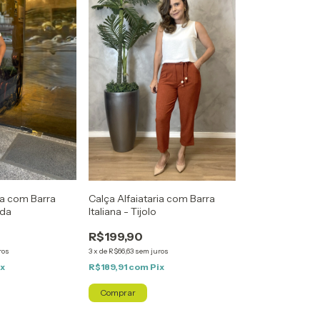
Calça Alfaiataria com Barra
ia com Barra
Italiana - Tijolo
nda
R$199,90
3
x
de
R$66,63
sem juros
ros
R$189,91
com
Pix
ix
Comprar