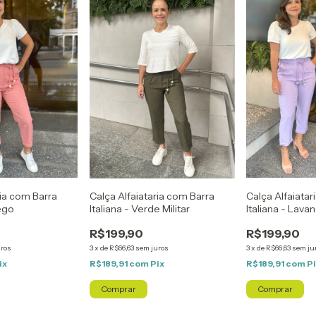
ria com Barra
Calça Alfaiataria com Barra
Calça Alfaiatar
sego
Italiana - Verde Militar
Italiana - Lava
R$199,90
R$199,90
uros
3
x
de
R$66,63
sem juros
3
x
de
R$66,63
sem ju
ix
R$189,91
com
Pix
R$189,91
com
P
Comprar
Comprar