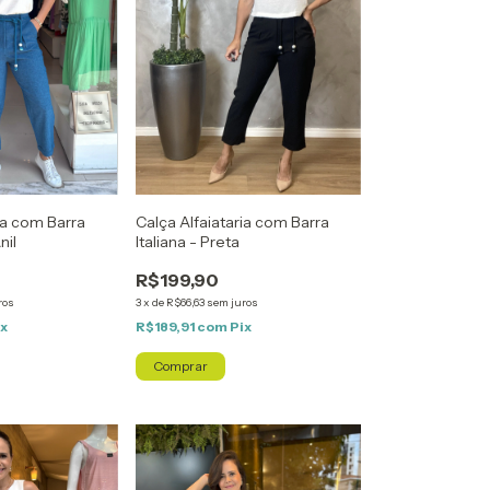
Calça Alfaiataria com Barra
ia com Barra
Italiana - Preta
nil
R$199,90
3
x
de
R$66,63
sem juros
ros
R$189,91
com
Pix
ix
Comprar