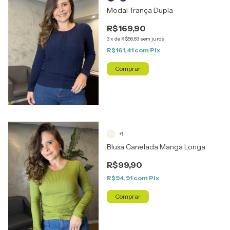
Modal Trança Dupla
R$169,90
3
x
de
R$56,63
sem juros
R$161,41
com
Pix
Comprar
1
/
4
+1
Blusa Canelada Manga Longa
R$99,90
R$94,91
com
Pix
Comprar