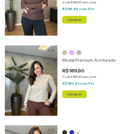
2
x
de
R$52,00
sem juros
R$98,80
com
Pix
Comprar
1
/
6
Modal Premium Acinturado
R$189,90
3
x
de
R$63,30
sem juros
R$180,41
com
Pix
Comprar
1
/
7
+2