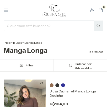
0
Início
>
Blusas
>
Manga Longa
Manga Longa
5 produtos
Ordenar por:
Filtrar
Mais vendidos
1
/
7
Blusa Cacharrel Manga Longa
Dedinho
R$104,00