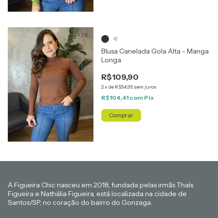
1
/
6
+2
Blusa Canelada Gola Alta - Manga
Longa
R$109,90
2
x
de
R$54,95
sem juros
R$104,41
com
Pix
Comprar
A Figueira Chic nasceu em 2018, fundada pelas irmãs Thaís
Figueira e Nathália Figueira, está localizada na cidade de
Santos/SP, no coração do bairro do Gonzaga.