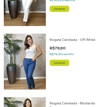
R$123,41
com
Pix
Comprar
1
/
2
Regata Canelada - Off White
R$79,90
R$75,91
com
Pix
Comprar
Regata Canelada - Mostarda