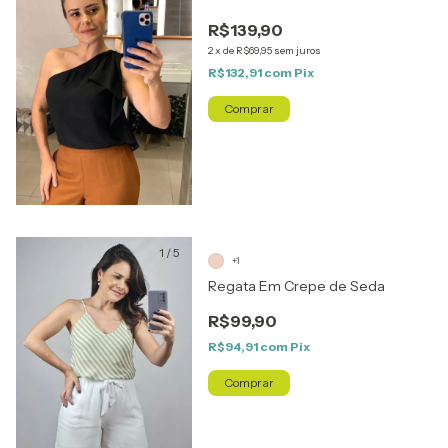
R$139,90
2
x
de
R$69,95
sem juros
R$132,91
com
Pix
Comprar
1
/
5
+1
Regata Em Crepe de Seda
R$99,90
R$94,91
com
Pix
Comprar