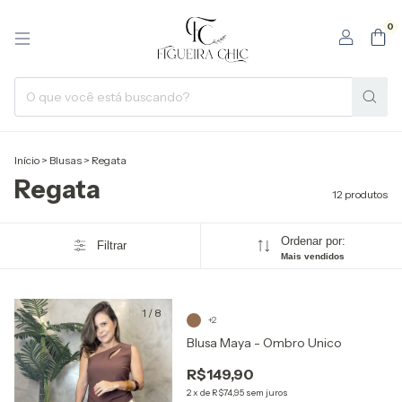
0
Início
>
Blusas
>
Regata
Regata
12 produtos
Ordenar por:
Filtrar
Mais vendidos
1
/
8
+2
Blusa Maya - Ombro Unico
R$149,90
2
x
de
R$74,95
sem juros