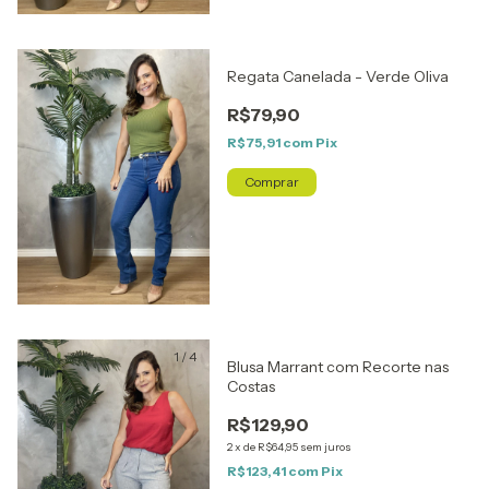
Regata Canelada - Verde Oliva
R$79,90
R$75,91
com
Pix
Comprar
1
/
4
Blusa Marrant com Recorte nas
Costas
R$129,90
2
x
de
R$64,95
sem juros
R$123,41
com
Pix