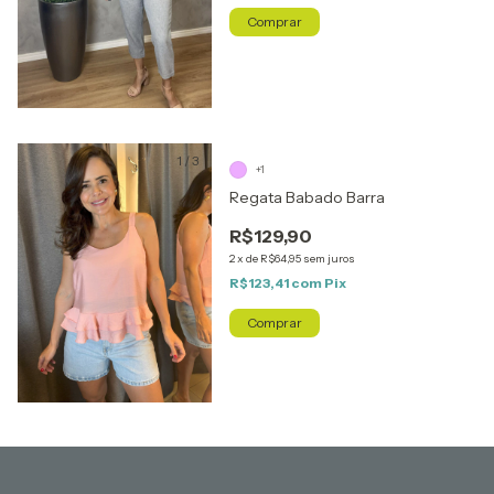
Comprar
1
/
3
+1
Regata Babado Barra
R$129,90
2
x
de
R$64,95
sem juros
R$123,41
com
Pix
Comprar