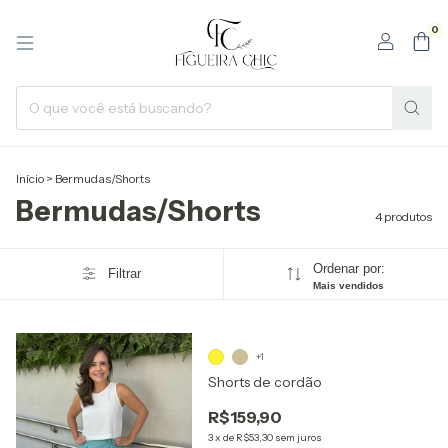
0
Início
>
Bermudas/Shorts
Bermudas/Shorts
4 produtos
Ordenar por:
Filtrar
Mais vendidos
1
/
10
+1
Shorts de cordão
R$159,90
3
x
de
R$53,30
sem juros