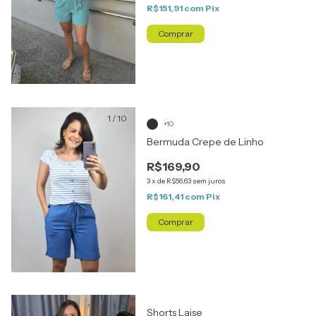
R$151,91
com
Pix
Comprar
1
/
10
+10
Bermuda Crepe de Linho
R$169,90
3
x
de
R$56,63
sem juros
R$161,41
com
Pix
Comprar
1
/
2
Shorts Laise