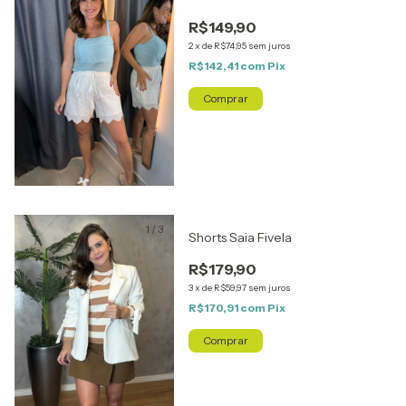
R$149,90
2
x
de
R$74,95
sem juros
R$142,41
com
Pix
Comprar
1
/
3
Shorts Saia Fivela
R$179,90
3
x
de
R$59,97
sem juros
R$170,91
com
Pix
Comprar