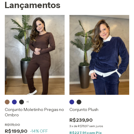
Lançamentos
+1
Conjunto Moletinho Pregas no
Conjunto Plush
Ombro
R$239,90
R$175,00
3
x
de
R$79,97
sem juros
R$199,90
-14
% OFF
R$227,91
com
Pix