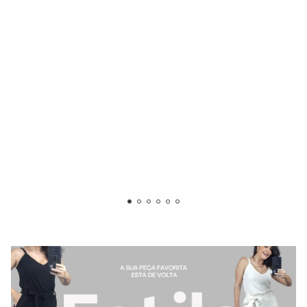
Seu design com barra italiana, além de trazer um toque sofisticado, possui
comprimento perfeito que facilita o uso para muheres de alturas diferentes.
Se tornando perfeita para diversas ocasiões, desde um dia no escritório até
um jantar especial.
Com bolsos e preguinhas ela é a calça alfaiataria que você sempre buscou
Levemente mais curta, ela te possibilita uma versatilidade incrível que você
pode ver a seguir
Composiçao:
100% Poliéster
Tecido:
Crepe de linho
Como Combinar?
A versatilidade é uma das grandes vantagens desta calça.
Você pode usá-la com camisetas casuais para um look
descontraído e tênis no pé ou com blusas de seda para
um estilo mais formal.
A verdade é que essa calça pode ser usada com blusas
mais justas, croppeds, blusas tradicionais, camisas, soltas
ou amarradinhas, enfim...sem dúvidas essa calça vai te
ajudar muito na hora de se vestir e você vai ficar muito
feliz por ter encontrado-a!