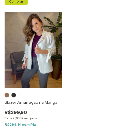
Comprar
+5
Blazer Amarração na Manga
R$299,90
3
x
de
R$99,97
sem juros
R$284,91
com
Pix