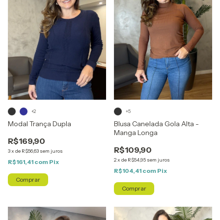
+5
+2
Blusa Canelada Gola Alta -
Modal Trança Dupla
Manga Longa
R$169,90
R$109,90
3
x
de
R$56,63
sem juros
2
x
de
R$54,95
sem juros
R$161,41
com
Pix
R$104,41
com
Pix
Comprar
Comprar