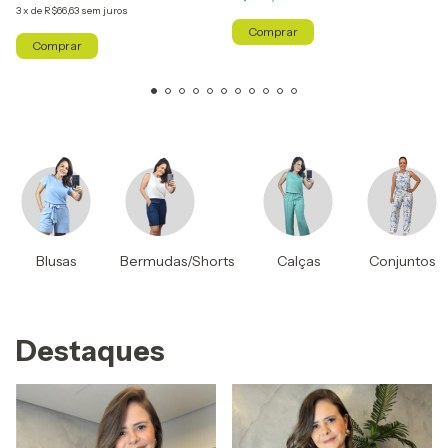
3
x
de
R$66,63
sem juros
Comprar
Comprar
Blusas
Bermudas/Shorts
Calças
Conjuntos
Destaques