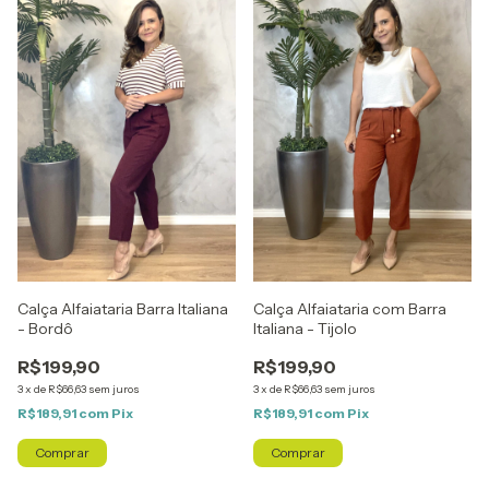
Calça Alfaiataria com Barra
Calça Alfaiataria Barra Italiana
Italiana - Tijolo
- Bordô
R$199,90
R$199,90
3
x
de
R$66,63
sem juros
3
x
de
R$66,63
sem juros
R$189,91
com
Pix
R$189,91
com
Pix
Comprar
Comprar