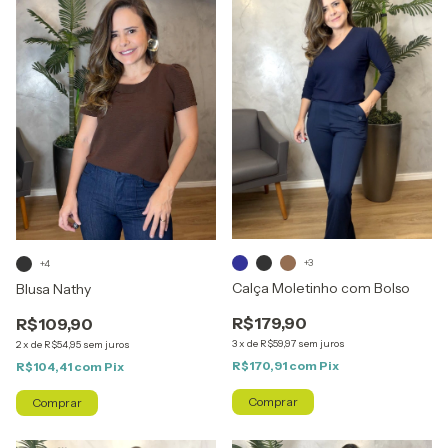
+3
+4
Calça Moletinho com Bolso
Blusa Nathy
R$179,90
R$109,90
3
x
de
R$59,97
sem juros
2
x
de
R$54,95
sem juros
R$170,91
com
Pix
R$104,41
com
Pix
Comprar
Comprar