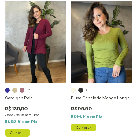
+2
+3
Cardigan Pala
Blusa Canelada Manga Longa
R$139,90
R$99,90
2
x
de
R$69,95
sem juros
R$94,91
com
Pix
R$132,91
com
Pix
Comprar
Comprar