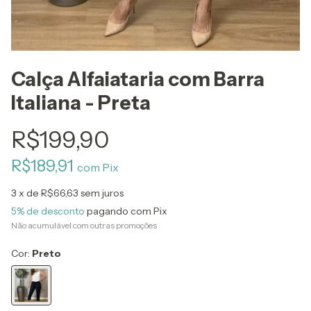
Calça Alfaiataria com Barra
Italiana - Preta
R$199,90
R$189,91
com
Pix
3
x de
R$66,63
sem juros
5% de desconto
pagando com Pix
Não acumulável com outras promoções
Cor:
Preto