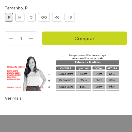
Tamanho:
P
P
M
G
GG
46
48
Ver mais