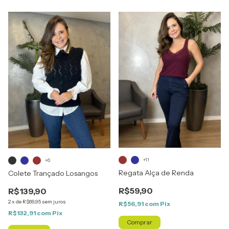
+11
+6
Regata Alça de Renda
Colete Trançado Losangos
R$59,90
R$139,90
2
x
de
R$69,95
sem juros
R$56,91
com
Pix
R$132,91
com
Pix
Comprar